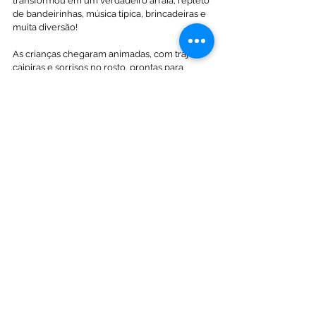
transformou em um verdadeiro arraiá, repleto 
de bandeirinhas, música típica, brincadeiras e 
muita diversão!
As crianças chegaram animadas, com trajes 
caipiras e sorrisos no rosto, prontas para 
aproveitar cada momento. Foi uma tarde leve, 
colorida e cheia de encanto, uma celebração 
feita especialmente para elas.
A Festa Junina é uma das celebrações mais 
queridas do ano e, na IDES, ela vai além, 
sendo também um momento de integração e 
valorização da cultura popular.
Com muita música, brincadeiras e afeto, 
vivemos juntos um dia inesquecível. Porque 
aqui na IDES, cada momento da infância é 
celebrado com amor e cuidado. 