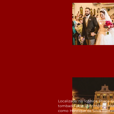
Localizada na icônica Praça 
tombado pelo Patrimônio Histó
como Henrique da Silva Fontes 