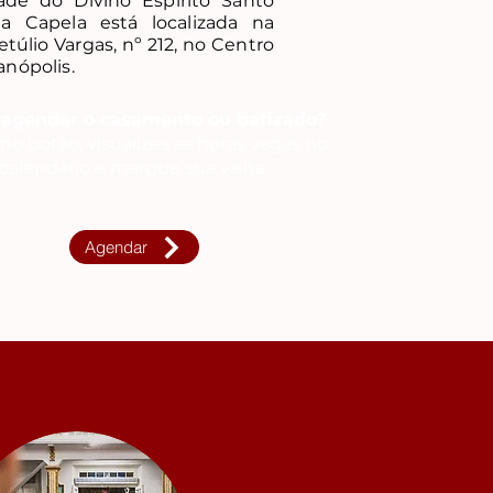
ade do Divino Espírito Santo
 a Capela está localizada na
etúlio Vargas, nº 212, no Centro
anópolis.
agendar o casamento ou batizado?
no botão, visualizes as horas vagas no
calendário e marque sua visita.
Agendar