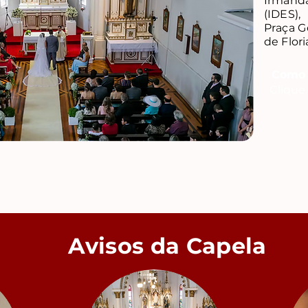
Irmand
(IDES),
Praça G
de Flori
Como 
Clique 
Avisos da Capela