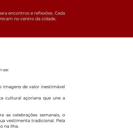
ara encontros e reflexões. Cada
ontram no centro da cidade.
m-se:
do imagens de valor inestimável
a cultural açoriana que une a
ra as celebrações semanais, o
a vestimenta tradicional. Pela
 na Ilha.