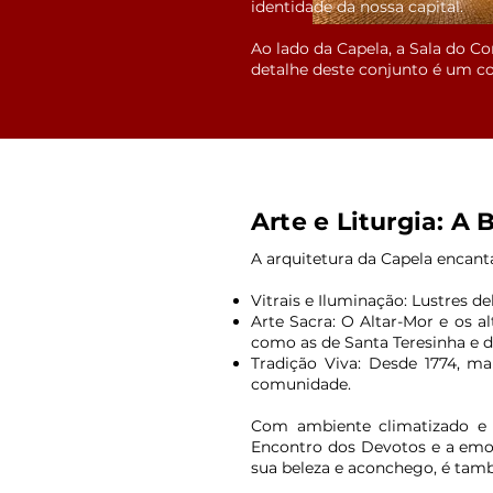
identidade da nossa capital.
Ao lado da Capela, a Sala do C
detalhe deste conjunto é um co
Arte e Liturgia: A
A arquitetura da Capela encanta
Vitrais e Iluminação: Lustres d
Arte Sacra: O Altar-Mor e os a
como as de Santa Teresinha e d
Tradição Viva: Desde 1774, ma
comunidade.
Com ambiente climatizado e s
Encontro dos Devotos e a emoc
sua beleza e aconchego, é tam