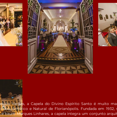
Getúlio Vargas, a Capela do Divino Espírito Santo é muito
rico, Artístico e Natural de Florianópolis. Fundada em 1932
e Lauro Marques Linhares, a capela integra um conjunto arquit