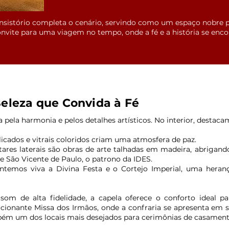
onsistório completa o cenário, servindo como um espaço nobre p
nvite para uma viagem no tempo, onde a fé e a história se enc
 Beleza que Convida à Fé
 pela harmonia e pelos detalhes artísticos. No interior, destaca
elicados e vitrais coloridos criam uma atmosfera de paz.
ltares laterais são obras de arte talhadas em madeira, abrigan
e São Vicente de Paulo, o patrono da IDES.
ntemos viva a Divina Festa e o Cortejo Imperial, uma heranç
om de alta fidelidade, a capela oferece o conforto ideal pa
ionante Missa dos Irmãos, onde a confraria se apresenta em su
bém um dos locais mais desejados para cerimônias de casamento