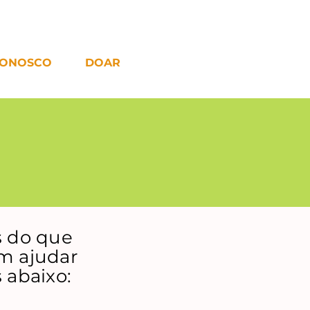
CONOSCO
DOAR
s do que
em ajudar
 abaixo: