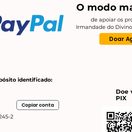
O modo mai
de apoiar os pr
Irmandade do Divino 
Doar A
ósito identificado:
Doe 
PIX
Copiar conta
245-2