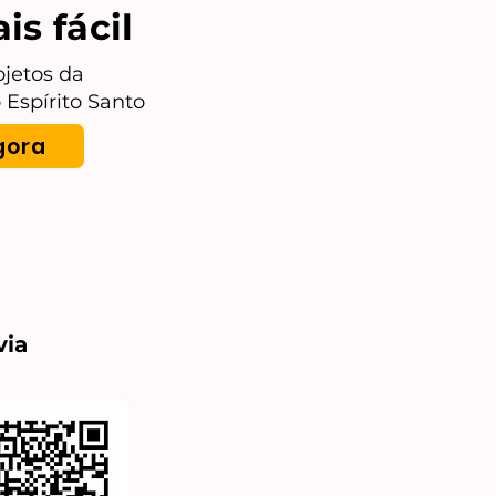
s fácil
ojetos da
Espírito Santo
gora
via