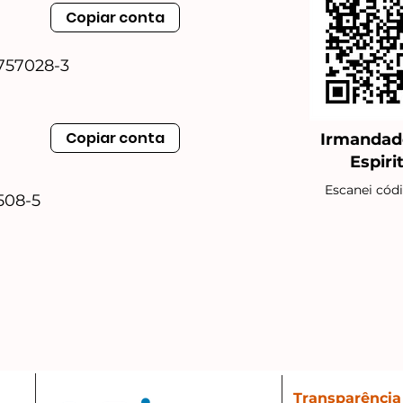
Copiar conta
7757028-3
Copiar conta
Irmandad
Espiri
Escanei cód
508-5
Transparência