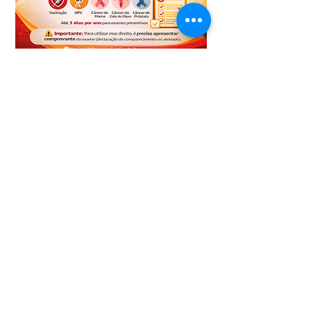
Transparência
IDES: Rua Emílio
Blum, 124
TrabalheConosco
Centro - Florianópolis
Doação
Cep. 88020-010
Telefone: (48) 3224-
5008
E-mail: contato@ides-
sc.org.br