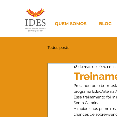
QUEM SOMOS
BLOG
Todos posts
18 de mar. de 2024
1 min 
Treiname
Prezando pelo bem-estar
programa EducArte na A
Esse treinamento foi min
Santa Catarina.
A rapidez nos primeiros 
chances de sobrevivênci