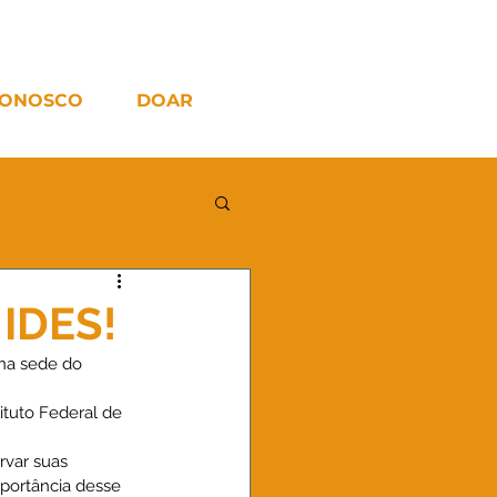
CONOSCO
DOAR
 IDES!
na sede do 
ituto Federal de 
rvar suas 
mportância desse 